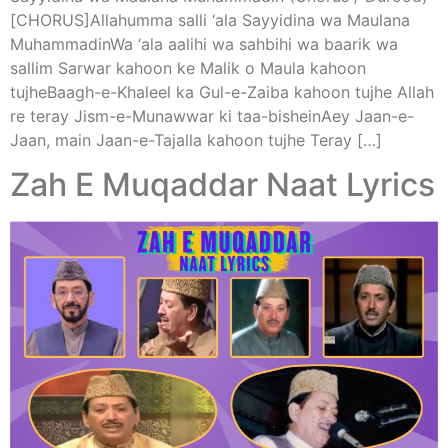
[CHORUS]Allahumma salli ‘ala Sayyidina wa Maulana
MuhammadinWa ‘ala aalihi wa sahbihi wa baarik wa
sallim Sarwar kahoon ke Malik o Maula kahoon
tujheBaagh-e-Khaleel ka Gul-e-Zaiba kahoon tujhe Allah
re teray Jism-e-Munawwar ki taa-bisheinAey Jaan-e-
Jaan, main Jaan-e-Tajalla kahoon tujhe Teray […]
Zah E Muqaddar Naat Lyrics