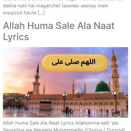
dekha nahi hai magarUnki tasweer seenay mein
maujood haiJis […]
Allah Huma Sale Ala Naat
Lyrics
Allah Huma Sale Ala Naat Lyrics Allahumma salli ‘ala
Sayyidina wa Maulana Muhammadin (Chorus / Durood)