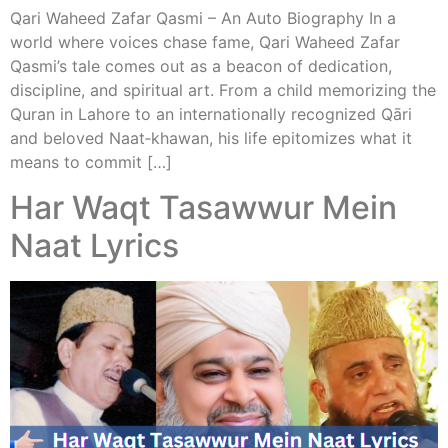
Qari Waheed Zafar Qasmi – An Auto Biography In a
world where voices chase fame, Qari Waheed Zafar
Qasmi’s tale comes out as a beacon of dedication,
discipline, and spiritual art. From a child memorizing the
Quran in Lahore to an internationally recognized Qāri
and beloved Naat‑khawan, his life epitomizes what it
means to commit […]
Har Waqt Tasawwur Mein
Naat Lyrics