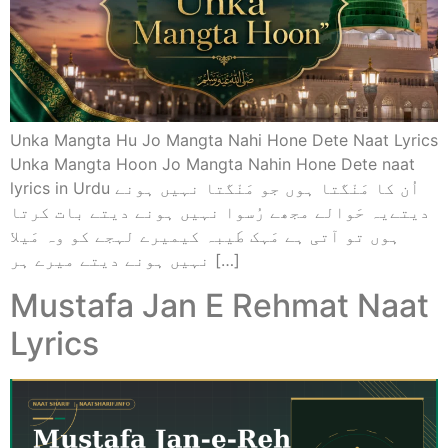
Unka Mangta Hu Jo Mangta Nahi Hone Dete Naat Lyrics
Unka Mangta Hoon Jo Mangta Nahin Hone Dete naat
lyrics in Urdu اُن کا مَنْگتا ہوں جو مَنْگتا نہیں ہونے
دیتےیہ حَوالے مجھے رُسوا نہیں ہونے دیتے بات کرتا
ہوں تو آتی ہے مَہک طَیبہ کیمیرے لہجے کو وہ مَیلا
نہیں ہونے دیتے میرے ہر […]
Mustafa Jan E Rehmat Naat
Lyrics