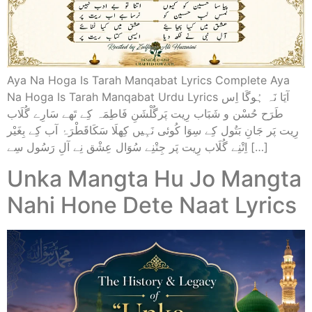
Aya Na Hoga Is Tarah Manqabat Lyrics Complete Aya
Na Hoga Is Tarah Manqabat Urdu Lyrics آیَا نَہ ہُوگَا اِس
طَرَح حُسْن و شَبَاب رِیت پَرگُلْشَنِ فَاطِمَہ کِے تَھے سَارِے گُلَاب
رِیت پَر جَانِ بَتُول کِے سِوَا کُوئی نَہِیں کِھلَا سَکَاقَطْرَۂ آب کِے بِغَیْر
اِتْنِے گُلَاب رِیت پَر جِتْنِے سُوَال عِشْق نِے آلِ رَسُول سِے […]
Unka Mangta Hu Jo Mangta
Nahi Hone Dete Naat Lyrics