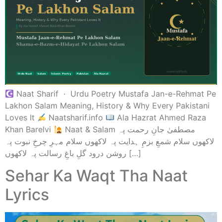
Naat Sharif · Urdu Poetry Mustafa Jan-e-Rehmat Pe
Lakhon Salam Meaning, History & Why Every Pakistani
Loves It
Naatsharif.info
Ala Hazrat Ahmed Raza
Khan Barelvi
Naat & Salam مصطفیٰ جانِ رحمت پہ
لاکھوں سلام شمعِ بزمِ ہدایت پہ لاکھوں سلام مہرِ چرخِ نبوت پہ
روشن درود گلِ باغِ رسالت پہ لاکھوں […]
Sehar Ka Waqt Tha Naat
Lyrics