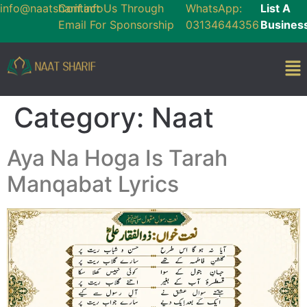
info@naatsharif.info
Contact Us Through
WhatsApp:
List A
Email For Sponsorship
03134644356
Busines
Category:
Naat
Aya Na Hoga Is Tarah
Manqabat Lyrics