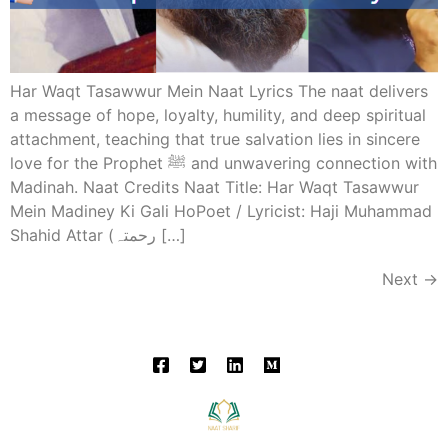
Har Waqt Tasawwur Mein Naat Lyrics The naat delivers
a message of hope, loyalty, humility, and deep spiritual
attachment, teaching that true salvation lies in sincere
love for the Prophet ﷺ and unwavering connection with
Madinah. Naat Credits Naat Title: Har Waqt Tasawwur
Mein Madiney Ki Gali HoPoet / Lyricist: Haji Muhammad
Shahid Attar (رحمتہ […]
Next
→